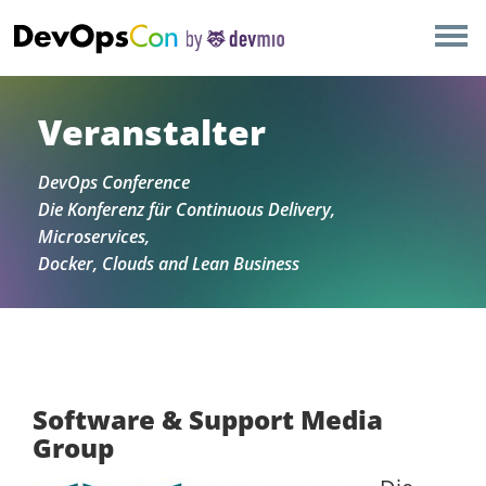
×
AMSTERDAM
LONDON
Veranstalter
SAN DIEGO
DevOps Conference
Die Konferenz für Continuous Delivery,
BERLIN
Microservices,
Docker, Clouds and Lean Business
NEW YORK
MUNICH
ALLE
Software & Support Media
Group