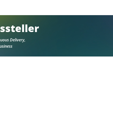
ssteller
uous Delivery,
usiness